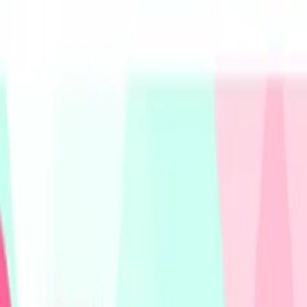
社情報
コラム
カード買取なら
買取ボブ
の実績
お魚通販.comグループ